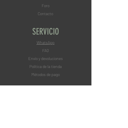
Foro
Contacto
SERVICIO
WhatsApp
FAQ
Envío y devoluciones
Política de la tienda
Métodos de pago
SÍGUENOS
Instagram
TikTok
Facebook
Pinterest